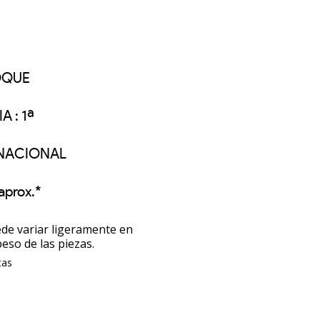
OQUE
 : 1ª
 NACIONAL
aprox.*
de variar ligeramente en
peso de las piezas.
tas