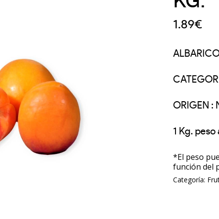
KG.
1.89
€
ALBARIC
CATEGORIA
ORIGEN :
1 Kg. peso 
*El peso pue
función del 
Categoría:
Fru