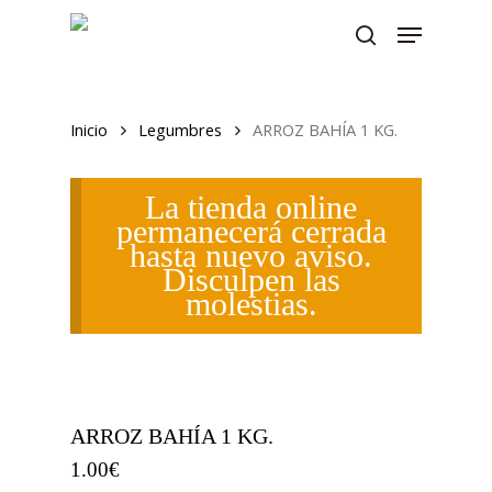
Skip
Menu
to
search
main
content
Inicio
Legumbres
ARROZ BAHÍA 1 KG.
La tienda online
permanecerá cerrada
hasta nuevo aviso.
Disculpen las
molestias.
ARROZ BAHÍA 1 KG.
1.00
€